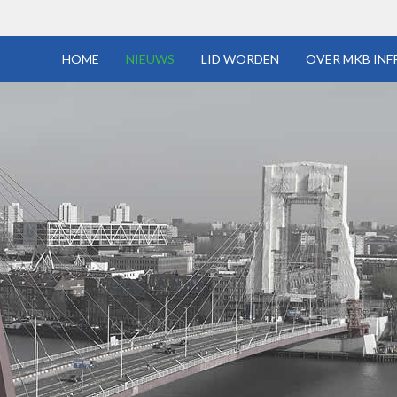
HOME
NIEUWS
LID WORDEN
OVER MKB INF