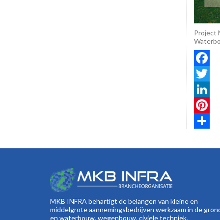
Project 
Waterbo
Faceboo
Twitter
LinkedI
Pinteres
Share
MKB INFRA behartigt de belangen van kleine en
middelgrote aannemingsbedrijven werkzaam in de gron
en waterbouw, wegenbouw, civiele techniek,