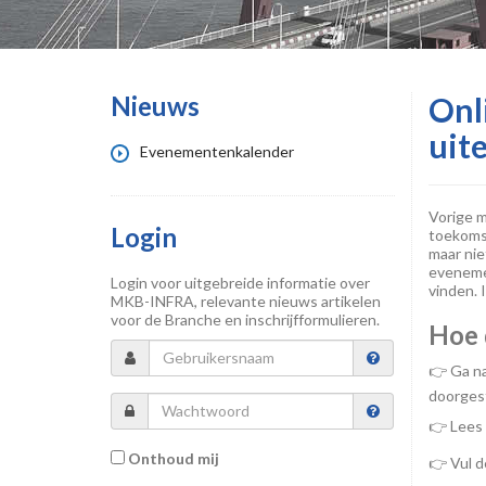
Nieuws
Onl
uit
Evenementenkalender
Vorige m
Login
toekomst
maar nie
eveneme
Login voor uitgebreide informatie over
vinden. 
MKB-INFRA, relevante nieuws artikelen
voor de Branche en inschrijfformulieren.
Hoe 
👉 Ga n
doorgest
👉 Lees 
Onthoud mij
👉 Vul d