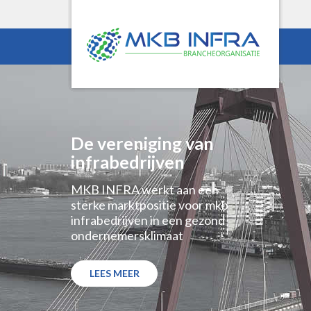
De vereniging van
infrabedrijven
MKB INFRA werkt aan een
sterke marktpositie voor mkb-
infrabedrijven in een gezond
ondernemersklimaat
LEES MEER