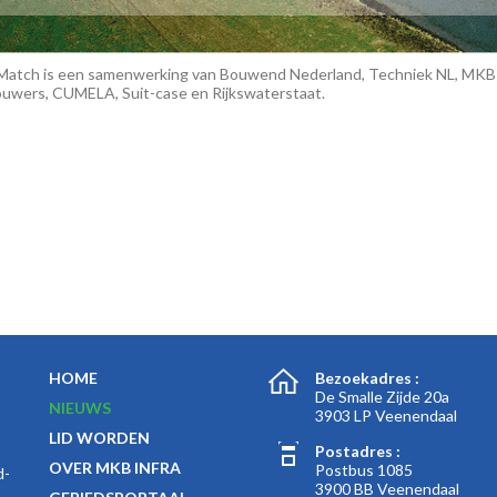
Match is een samenwerking van Bouwend Nederland, Techniek NL, MKB In
uwers, CUMELA, Suit-case en Rijkswaterstaat.
k
n
t
HOME
Bezoekadres :
De Smalle Zijde 20a
NIEUWS
3903 LP Veenendaal
LID WORDEN
Postadres :
OVER MKB INFRA
Postbus 1085
d-
3900 BB Veenendaal