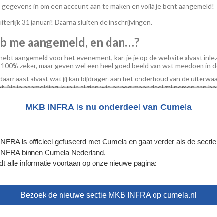
e gegevens in om een account aan te maken en voilà je bent aangemeld!
iterlijk 31 januari! Daarna sluiten de inschrijvingen.
eb me aangemeld, en dan…?
e hebt aangemeld voor het evenement, kan je je op de website alvast in
 100% zeker, maar geven wel een heel goed beeld van wat meedoen in d
aarnaast alvast wat jij kan bijdragen aan het onderhoud van de uiterwaar
t. Na je aanmelding, kun je al zien wie er nog meer deel zal nemen aan h
lt spreken. Tijdens het match evenement is het de bedoeling dat jullie e
MKB INFRA is nu onderdeel van Cumela
ken daarna kan je met mogelijk interessante partners verder in gespre
ing.
e afbeelding voor het traject ná Project Match:
NFRA is officieel gefuseerd met Cumela en gaat verder als de sectie
NFRA binnen Cumela Nederland.
dt alle informatie voortaan op onze nieuwe pagina:
Bezoek de nieuwe sectie MKB INFRA op cumela.nl