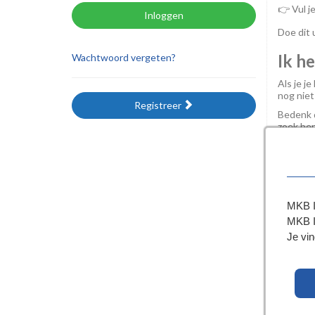
👉 Vul j
Inloggen
Doe dit u
Ik h
Wachtwoord vergeten?
Als je j
nog niet
Registreer
Bedenk d
zoek ben
graag wi
In de we
inschrijv
Bekijk d
MKB I
MKB I
Je vin