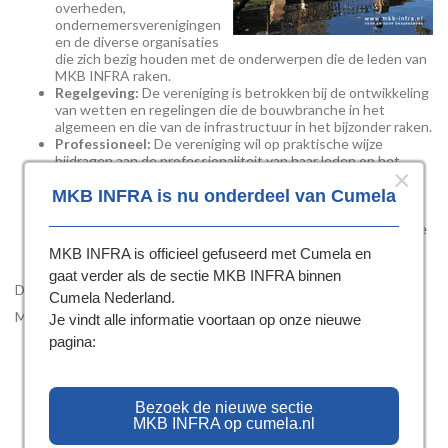
overheden,
ondernemersverenigingen
en de diverse organisaties
die zich bezig houden met de onderwerpen die de leden van
MKB INFRA raken.
Regelgeving:
De vereniging is betrokken bij de ontwikkeling
van wetten en regelingen die de bouwbranche in het
algemeen en die van de infrastructuur in het bijzonder raken.
Professioneel:
De vereniging wil op praktische wijze
bijdragen aan de professionaliteit van haar leden op het
×
gebied van bedrijfvoering en maatschappelijk verantwoord
MKB INFRA is nu onderdeel van Cumela
ondernemen, waarmee ook wordt bijgedragen aan de
ontwikkeling van de bouw- en infrasector.
Actuele informatie:
De vereniging biedt haar leden service
door informatie te verstrekken over onderwerpen die de
MKB INFRA is officieel gefuseerd met Cumela en
bedrijfsvoering raken.
gaat verder als de sectie MKB INFRA binnen
pdf
Download hier de
digitale versie van de brochure
(
1.99 MB
)
Cumela Nederland.
MKB INFRA staat voor:
Je vindt alle informatie voortaan op onze nieuwe
pagina:
Uniforme, transparante aanbestedingsprocedures
Duurzaam en maatschappelijk verantwoord ondernemen
Groter marktaandeel mkb in gww-sector
Constructieve samenwerking opdrachtgever –
Bezoek de nieuwe sectie
opdrachtnemer
MKB INFRA op cumela.nl
Behoud vakmanschap
Meer invloed op arbeidsvoorwaarden / CAO’s