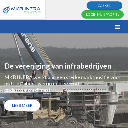
ZOEKEN
LOGIN MIJN PROFIEL
De vereniging van infrabedrijven
MKB INFRA werkt aan een sterke marktpositie voor
mkb-infrabedrijven in een gezond
ondernemersklimaat
LEES MEER