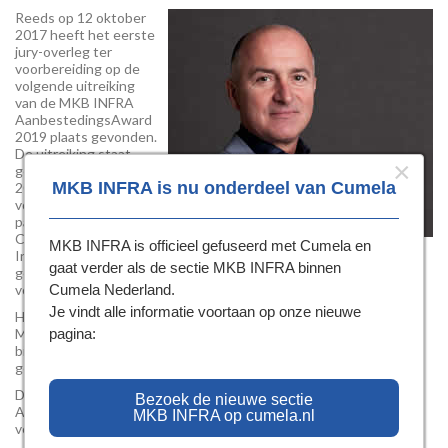
Reeds op 12 oktober
2017 heeft het eerste
jury-overleg ter
voorbereiding op de
volgende uitreiking
van de MKB INFRA
AanbestedingsAward
2019 plaats gevonden.
De uitreiking staat
×
gepland op 17 januari
MKB INFRA is nu onderdeel van Cumela
2019, evenals de
vorige versie in het
paviljoen van de
CROW op de
MKB INFRA is officieel gefuseerd met Cumela en
InfraTech in Rotterdam. Nu lijkt 2019 nog heel ver weg, zo werd
gaat verder als de sectie MKB INFRA binnen
gesteld, maar inmiddels is de organisatie al weer gestart met de
Cumela Nederland.
voorbereiding van dit evenement.
Je vindt alle informatie voortaan op onze nieuwe
Het belangrijkste aanbestedingscriterium hierbij is en blijft “dat
pagina:
MKB-bedrijven in het algemeen en MKB-INFRA bedrijven in het
bijzonder, bij aanbestedingen een voor alle marktpartijen geldend
gelijk speelveld krijgen”.
Dit is een van de speerpunten van MKB INFRA en de
Bezoek de nieuwe sectie
AanbestedingsAward een instrument om hier de aandacht op te
MKB INFRA op cumela.nl
vestigen.