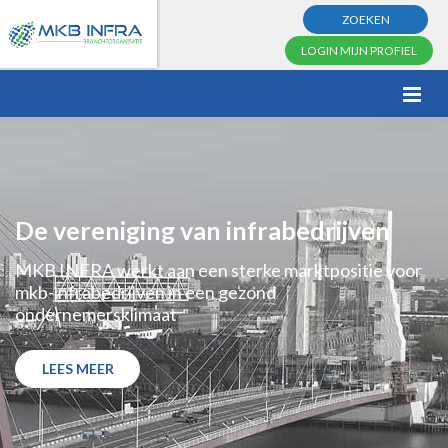
ZOEKEN
LOGIN MIJN PROFIEL
De vereniging van infrabedrijven
MKB INFRA werkt aan een sterke marktpositie voor
mkb-infrabedrijven in een gezond
ondernemersklimaat
LEES MEER