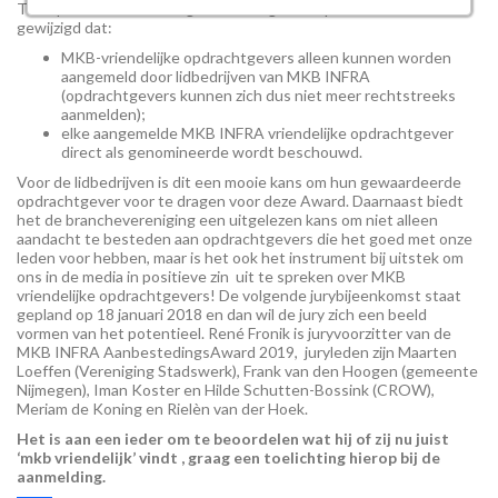
Ten opzichte van de vorige aflevering is de opzet in die zin
gewijzigd dat:
MKB-vriendelijke opdrachtgevers alleen kunnen worden
aangemeld door lidbedrijven van MKB INFRA
(opdrachtgevers kunnen zich dus niet meer rechtstreeks
aanmelden);
elke aangemelde MKB INFRA vriendelijke opdrachtgever
direct als genomineerde wordt beschouwd.
Voor de lidbedrijven is dit een mooie kans om hun gewaardeerde
opdrachtgever voor te dragen voor deze Award. Daarnaast biedt
het de branchevereniging een uitgelezen kans om niet alleen
aandacht te besteden aan opdrachtgevers die het goed met onze
leden voor hebben, maar is het ook het instrument bij uitstek om
ons in de media in positieve zin uit te spreken over MKB
vriendelijke opdrachtgevers! De volgende jurybijeenkomst staat
gepland op 18 januari 2018 en dan wil de jury zich een beeld
vormen van het potentieel. René Fronik is juryvoorzitter van de
MKB INFRA AanbestedingsAward 2019, juryleden zijn Maarten
Loeffen (Vereniging Stadswerk), Frank van den Hoogen (gemeente
Nijmegen), Iman Koster en Hilde Schutten-Bossink (CROW),
Meriam de Koning en Rielèn van der Hoek.
Het is aan een ieder om te beoordelen wat hij of zij nu juist
‘mkb vriendelijk’ vindt , graag een toelichting hierop bij de
aanmelding.