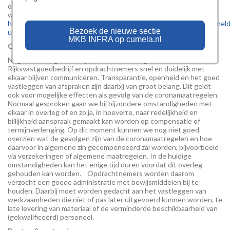
opnemen via het Vragenformulier Marktvragen Corona via de
website van het Rijksvastgoedbedrijf:
https://www.rijksvastgoedbedrijf.nl/actueel/nieuws/2020/03/30/meld
Bezoek de nieuwe sectie
uw-vragen-over-maatregelen-coronavirus
MKB INFRA op cumela.nl
Communicatie & kostenverhogende omstandigheden
Nog meer dan gebruikelijk, is het van belang dat het
Rijksvastgoedbedrijf en opdrachtnemers snel en duidelijk met
elkaar blijven communiceren. Transparantie, openheid en het goed
vastleggen van afspraken zijn daarbij van groot belang. Dit geldt
ook voor mogelijke effecten als gevolg van de coronamaatregelen.
Normaal gesproken gaan we bij bijzondere omstandigheden met
elkaar in overleg of en zo ja, in hoeverre, naar redelijkheid en
billijkheid aanspraak gemaakt kan worden op compensatie of
termijnverlenging. Op dit moment kunnen we nog niet goed
overzien wat de gevolgen zijn van de coronamaatregelen en hoe
daarvoor in algemene zin gecompenseerd zal worden, bijvoorbeeld
via verzekeringen of algemene maatregelen. In de huidige
omstandigheden kan het enige tijd duren voordat dit overleg
gehouden kan worden. Opdrachtnemers worden daarom
verzocht een goede administratie met bewijsmiddelen bij te
houden. Daarbij moet worden gedacht aan het vastleggen van
werkzaamheden die niet of pas later uitgevoerd kunnen worden, te
late levering van materiaal of de verminderde beschikbaarheid van
(gekwalificeerd) personeel.