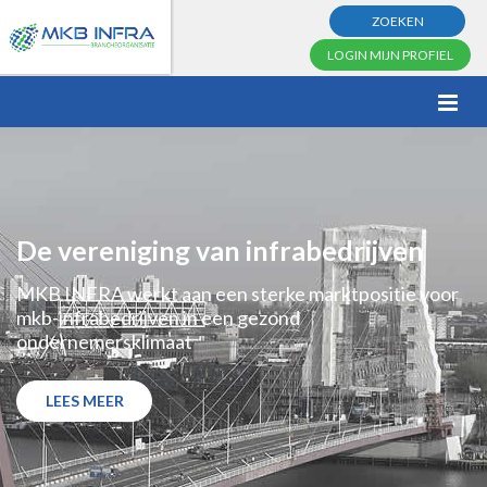
ZOEKEN
LOGIN MIJN PROFIEL
De vereniging van infrabedrijven
MKB INFRA werkt aan een sterke marktpositie voor
mkb-infrabedrijven in een gezond
ondernemersklimaat
LEES MEER