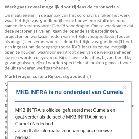
Werk gaat zoveel mogelijk door tijdens de coronacrisis
De maatregelen in de aanpak van het coronavirus raken het werk
waar het Rijksvastgoedbedrijf en de bouw- en installatiesector
samen de verantwoordelijkheid voor dragen. Om te voorkomen dat
deze sectoren stilvallen, gaan de lopende aanbestedingen,
projecten en werkzaamheden van het Rijksvastgoedbedrijf zoveel
als mogelijk en verantwoord is door. Het Rijksvastgoedbedrijf heeft
zich ingezet om de toegang tot de RVB-locaties zoveel mogelijk
open te houden, waardoor een groot deel van de werkzaamheden
kunnen worden uitgevoerd. Bij risicovolle locaties, bijvoorbeeld bij
gevangenissen, zijn of worden specifieke afspraken gemaakt voor
de uit te voeren werkzaamheden.
Marktvragen corona Rijksvastgoedbedrijf
Mocht de situatie in een specifiek geval anders zijn dan hiervoor
×
geschetst – bijvoorbeeld doordat bepaalde werkzaamheden zijn
MKB INFRA is nu onderdeel van Cumela
stilgelegd of de toegang tot een projectlocatie wordt geweigerd
als gevolg van de coronamaatregelen – dan hoort het
Rijksvastgoedbedrijf dit graag, zodat snel gezocht kan worden naar
MKB INFRA is officieel gefuseerd met Cumela en
een werkbare oplossing. In eerste instantie dient dit te worden
gemeld bij de gebruikelijke contactpersoon (de contract-, project-
gaat verder als de sectie MKB INFRA binnen
of objectmanager). Door de huidige omstandigheden kan het
Cumela Nederland.
echter soms voorkomen dat een reactie van het
Je vindt alle informatie voortaan op onze nieuwe
Rijksvastgoedbedrijf langer op zich laat wachten dan gebruikelijk.
pagina:
In dat soort gevallen kunnen ondernemingen ook contact