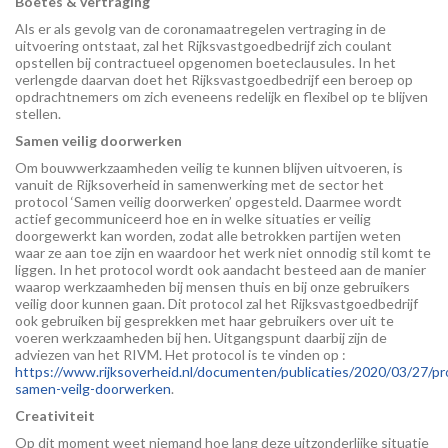
Boetes & vertraging
Als er als gevolg van de coronamaatregelen vertraging in de
uitvoering ontstaat, zal het Rijksvastgoedbedrijf zich coulant
opstellen bij contractueel opgenomen boeteclausules. In het
verlengde daarvan doet het Rijksvastgoedbedrijf een beroep op
opdrachtnemers om zich eveneens redelijk en flexibel op te blijven
stellen.
Samen veilig doorwerken
Om bouwwerkzaamheden veilig te kunnen blijven uitvoeren, is
vanuit de Rijksoverheid in samenwerking met de sector het
protocol ‘Samen veilig doorwerken’ opgesteld. Daarmee wordt
actief gecommuniceerd hoe en in welke situaties er veilig
doorgewerkt kan worden, zodat alle betrokken partijen weten
waar ze aan toe zijn en waardoor het werk niet onnodig stil komt te
liggen. In het protocol wordt ook aandacht besteed aan de manier
waarop werkzaamheden bij mensen thuis en bij onze gebruikers
veilig door kunnen gaan. Dit protocol zal het Rijksvastgoedbedrijf
ook gebruiken bij gesprekken met haar gebruikers over uit te
voeren werkzaamheden bij hen. Uitgangspunt daarbij zijn de
adviezen van het RIVM. Het protocol is te vinden op :
https://www.rijksoverheid.nl/documenten/publicaties/2020/03/27/pr
samen-veilg-doorwerken
.
Creativiteit
Op dit moment weet niemand hoe lang deze uitzonderlijke situatie