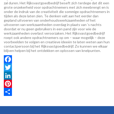
zal duren. Het Rijksvastgoedbedrijf beseft zich terdege dat dit een
grote onzekerheid voor opdrachtnemers met zich meebrengt en is
onder de indruk van de creativiteit die sommige opdrachtnemers in
tijden als deze laten zien. Te denken valt aan het eerder dan
gepland uitvoeren van onderhoudswerkzaamheden of het
uitvoeren van werkzaamheden overdag in plaats van ’s nachts
doordat er nu geen gebruikers in een pand zijn voor wie de
werkzaamheden overlast veroorzaken. Het Rijksvastgoedbedrijf
roept ook andere opdrachtnemers op om – waar mogelijk – deze
voorbeelden te volgen en creatieve ideeën te laten weten aan hun
contactpersoon bij het Rijksvastgoedbedrijf. Zo kunnen we elkaar
blijven helpen bij het ontdekken en oplossen van knelpunten.
Facebook
Twitter
LinkedIn
Pinterest
Share